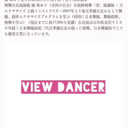
剣舞右近流師範 橘 珠ゆり（寺西小百合）女殺陣剣舞「雲」組講師 / 刀
エクササイズ 上級インストラクター2007年より家元孝藤右近のもとで舞
踊、創作エクササイズプログラムを学ぶ（同時に日本舞踊、舞踊殺陣、
剣舞を学ぶ）（現在までに延17,000人受講）右近流は石川県金沢で１０
０年続く日本舞踊流派二代目孝藤右近が創った剣舞。日本舞踊的でとて
も優美な型になっています。