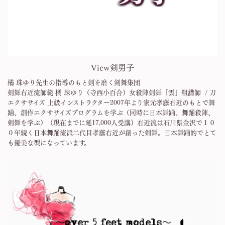
View剣男子
橘 珠ゆり先生の指導のもと剣を磨く剣舞集団
剣舞右近流師範 橘 珠ゆり（寺西小百合）女殺陣剣舞「雲」組講師 / 刀
エクササイズ 上級インストラクター2007年より家元孝藤右近のもとで舞
踊、創作エクササイズプログラムを学ぶ（同時に日本舞踊、舞踊殺陣、
剣舞を学ぶ）（現在までに延17,000人受講）右近流は石川県金沢で１０
０年続く日本舞踊流派二代目孝藤右近が創った剣舞。日本舞踊的でとて
も優美な型になっています。